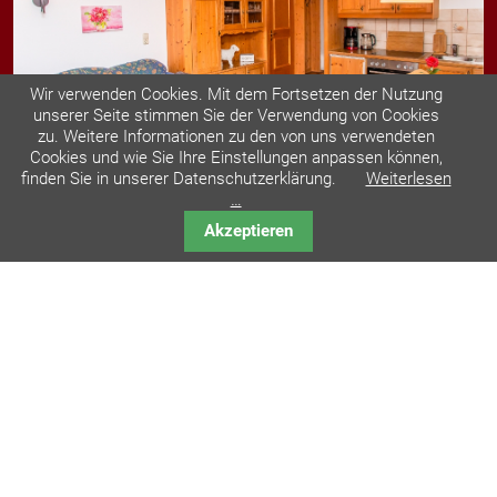
Wir verwenden Cookies. Mit dem Fortsetzen der Nutzung
unserer Seite stimmen Sie der Verwendung von Cookies
zu. Weitere Informationen zu den von uns verwendeten
Cookies und wie Sie Ihre Einstellungen anpassen können,
finden Sie in unserer Datenschutzerklärung.
Weiterlesen
…
Ferienwohnung Hubi
Akzeptieren
ab € 51,- / Nacht
Genießen Sie ihren nächsten Urlaub mitten in den
Bergen in einer wunderschönen, stilechten
Ferienwohnung.
1 - 2 Personen
1 WC